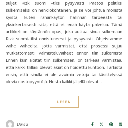
suljet Rizk suomi -tilisi pysyvästi Päätös pelitilisi
sulkemiseksi on henkilökohtainen, ja se voi johtua monista
syistä, kuten rahankäytön hallinnan tarpeesta tai
yksinkertaisesti siitä, että et enää käytä palvelua. Tämä
artikkeli on käytännön opas, joka auttaa sinua sulkemaan
Rizk suomi-tilisi onnistuneesti ja pysyvästi. Ohjeistamme
vaihe vaiheelta, jotta varmistat, että prosessi sujuu
mutkattomasti. Valmisteluvaiheet ennen tilin sulkemista
Ennen kuin aloitat tilin sulkemisen, on tärkeää varmistaa,
että kaikki tililläsi olevat asiat on hoidettu kuntoon. Tarkista
ensin, että sinulla ei ole avoimia vetoja tai käsittelyssä
olevia nostopyyntöjä. Nosta kaikki jäljellä olevat…
LESEN
David