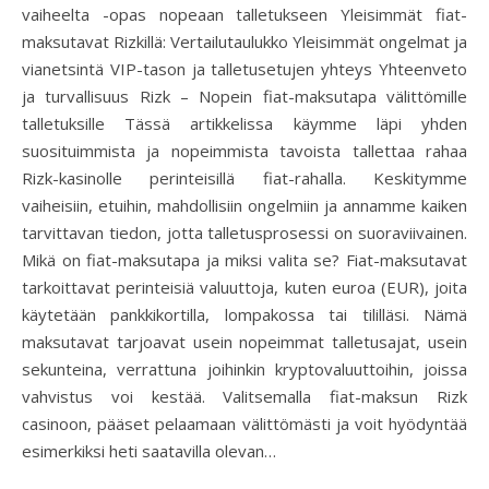
vaiheelta -opas nopeaan talletukseen Yleisimmät fiat-
maksutavat Rizkillä: Vertailutaulukko Yleisimmät ongelmat ja
vianetsintä VIP-tason ja talletusetujen yhteys Yhteenveto
ja turvallisuus Rizk – Nopein fiat-maksutapa välittömille
talletuksille Tässä artikkelissa käymme läpi yhden
suosituimmista ja nopeimmista tavoista tallettaa rahaa
Rizk-kasinolle perinteisillä fiat-rahalla. Keskitymme
vaiheisiin, etuihin, mahdollisiin ongelmiin ja annamme kaiken
tarvittavan tiedon, jotta talletusprosessi on suoraviivainen.
Mikä on fiat-maksutapa ja miksi valita se? Fiat-maksutavat
tarkoittavat perinteisiä valuuttoja, kuten euroa (EUR), joita
käytetään pankkikortilla, lompakossa tai tililläsi. Nämä
maksutavat tarjoavat usein nopeimmat talletusajat, usein
sekunteina, verrattuna joihinkin kryptovaluuttoihin, joissa
vahvistus voi kestää. Valitsemalla fiat-maksun Rizk
casinoon, pääset pelaamaan välittömästi ja voit hyödyntää
esimerkiksi heti saatavilla olevan…