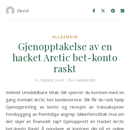
David
ALLGEMEIN
Gjenopptakelse av en
hacket Arctic bet-konto
raskt
6. August 2026
/
No Comments
Innhold Umiddelbare tiltak: Slik sperrer du kontoen med en
gang Kontakt Arctic bet kundeservice: Slik får du rask hjelp
Gjenoppretting av konto og revisjon av transaksjoner
Forebygging av fremtidige angrep: Sikkerhetstiltak Hva om
det skjer et finansielt tap? Gjenopprett en Hacket Arctic
bet-konto Raskt Å oppdage at kontoen din på et online