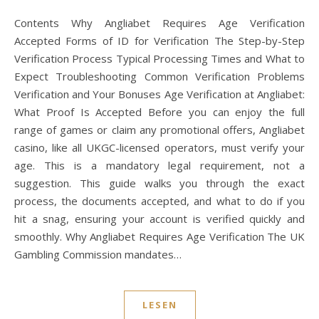
Contents Why Angliabet Requires Age Verification
Accepted Forms of ID for Verification The Step-by-Step
Verification Process Typical Processing Times and What to
Expect Troubleshooting Common Verification Problems
Verification and Your Bonuses Age Verification at Angliabet:
What Proof Is Accepted Before you can enjoy the full
range of games or claim any promotional offers, Angliabet
casino, like all UKGC-licensed operators, must verify your
age. This is a mandatory legal requirement, not a
suggestion. This guide walks you through the exact
process, the documents accepted, and what to do if you
hit a snag, ensuring your account is verified quickly and
smoothly. Why Angliabet Requires Age Verification The UK
Gambling Commission mandates…
LESEN