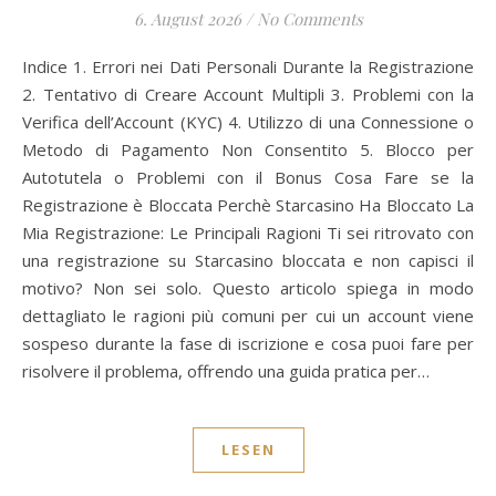
6. August 2026
/
No Comments
Indice 1. Errori nei Dati Personali Durante la Registrazione
2. Tentativo di Creare Account Multipli 3. Problemi con la
Verifica dell’Account (KYC) 4. Utilizzo di una Connessione o
Metodo di Pagamento Non Consentito 5. Blocco per
Autotutela o Problemi con il Bonus Cosa Fare se la
Registrazione è Bloccata Perchè Starcasino Ha Bloccato La
Mia Registrazione: Le Principali Ragioni Ti sei ritrovato con
una registrazione su Starcasino bloccata e non capisci il
motivo? Non sei solo. Questo articolo spiega in modo
dettagliato le ragioni più comuni per cui un account viene
sospeso durante la fase di iscrizione e cosa puoi fare per
risolvere il problema, offrendo una guida pratica per…
LESEN