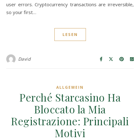
user errors. Cryptocurrency transactions are irreversible,
so your first…
LESEN
David
ALLGEMEIN
Perché Starcasino Ha
Bloccato la Mia
Registrazione: Principali
Motivi